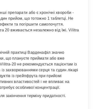
нші препарати або є хронічні хвороби -
один прийом, що тотожно 1 таблетці. Не
ефекти та погіршити самопочуття.
ra 20 вживається незалежно від їжі. Vilitra
інічній практиці Варденафіл значно
іки, що плануєте приймати або вже
 Vilitra-20 не рекомендується пацієнтам із
 із захворюваннями серця та судин лікарі
дуктів із грейпфрута при прийомі
ативних властивостей і не впливає на
требує особливої ​​концентрації.
ля закінчення терміну придатності.