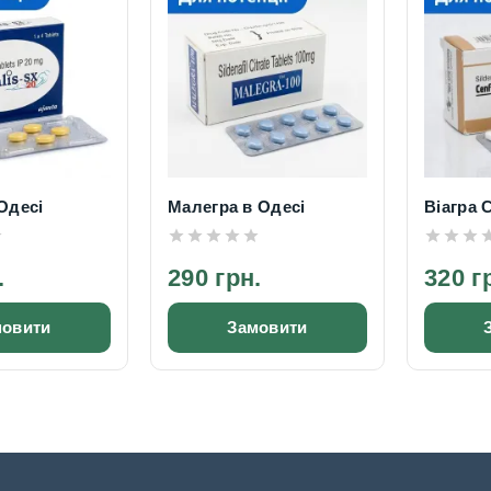
Одесі
Малегра в Одесі
Віагра 
.
290 грн.
320 г
мовити
Замовити