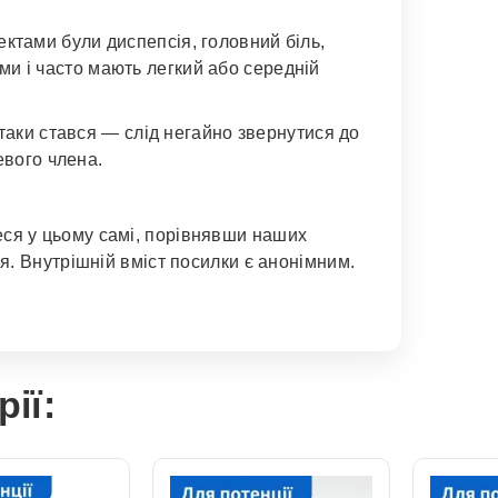
тами були диспепсія, головний біль,
ими і часто мають легкий або середній
таки стався — слід негайно звернутися до
евого члена.
йтеся у цьому самі, порівнявши наших
. Внутрішній вміст посилки є анонімним.
рії: