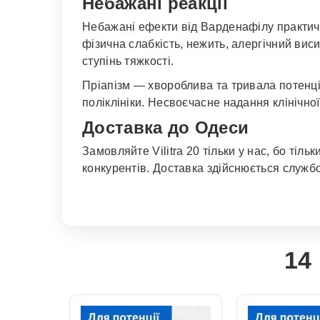
Небажані реакції
Небажані ефекти від Варденафілу практич
фізична слабкість, нежить, алергічний виси
ступінь тяжкості.
Пріапізм — хвороблива та тривала потенці
поліклініки. Несвоєчасне надання клінічно
Доставка до Одеси
Замовляйте Vilitra 20 тільки у нас, бо тіл
конкурентів. Доставка здійснюється служб
14 