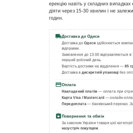
ерекцію навіть у складних випадках
діяти через 15-30 хвилин і не залежи
годин.
local_shipping
Доставка до Одеси
Доставка до
Одеси
здійснюється компа
відправки.
Замовлення до 13:00 відправляються в т
перший робочий день.
Вартість доставки на відділення —
85 г
Доставка в
дискретній упаковці
без опі
payment
Оплата
Накладений платіж
— оплата при отрим
Карта Visa / Mastercard
— онлайн-оплата
Передоплата
— банківський переказ. З
assignment_return
Повернення та обмін
За законом України товари цієї категор
назустріч покупцям
.