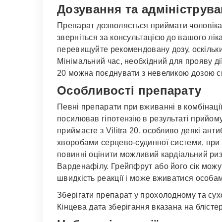
Дозування та адмініструв
Препарат дозволяється приймати чоловікам
зверніться за консультацією до вашого лік
перевищуйте рекомендовану дозу, оскільк
Мінімальний час, необхідний для прояву дії 
20 можна поєднувати з невеликою дозою с
Особливості препарату
Певні препарати при вживанні в комбінації 
посилював гіпотензію в результаті прийому
приймаєте з Vilitra 20, особливо деякі антиб
хворобами серцево-судинної системи, при 
повинні оцінити можливий кардіальний ризи
Варденафілу. Грейпфрут або його сік можут
швидкість реакції і може вживатися особам
Зберігати препарат у прохолодному та сухо
Кінцева дата зберігання вказана на блістер