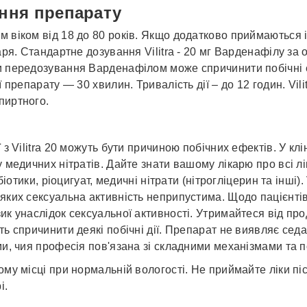
ання препарату
 віком від 18 до 80 років. Якщо додатково приймаються і
аря. Стандартне дозування Vilitra - 20 мг Варденафілу за 
и передозування Варденафілом може спричинити побічні 
препарату — 30 хвилин. Тривалість дії – до 12 годин. Vilit
пиртного.
з Vilitra 20 можуть бути причиною побічних ефектів. У кл
 медичних нітратів. Дайте знати вашому лікарю про всі л
іотики, ріоцигуат, медичні нітрати (нітрогліцерин та інші).
яких сексуальна активність неприпустима. Щодо пацієнтів
к унаслідок сексуальної активності. Утримайтеся від про
ь спричинити деякі побічні дії. Препарат не виявляє сед
и, чия професія пов'язана зі складними механізмами та по
му місці при нормальній вологості. Не приймайте ліки піс
і.