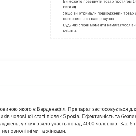
Ви можете повернути товар протягом 14
вигляд
.
Якщо ви отримали пошкоджений товар а
повернення за наш рахунок.
Будь-які спірні моменти намагаємося ви
клієнта.
ечовиною якого є Варденафіл. Препарат застосовується дл
в чоловічої статі після 45 років. Ефективність та безпе
сліджень, у яких взяло участь понад 4000 чоловіків. Засіб 
 неповнолітніми та жінками.