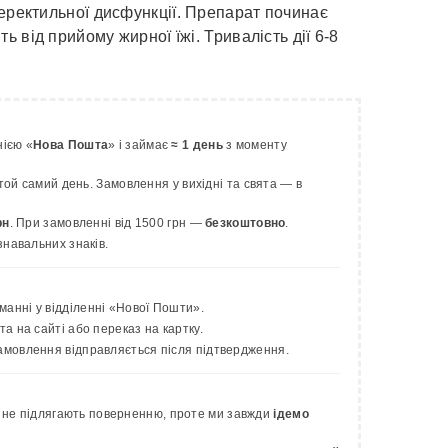
 еректильної дисфункції. Препарат починає
ть від прийому жирної їжі. Тривалість дії 6-8
нією «
Нова Пошта
» і займає
≈ 1 день
з моменту
ой самий день. Замовлення у вихідні та свята — в
рн
. При замовленні від 1500 грн —
безкоштовно
.
знавальних знаків.
анні у відділенні «Нової Пошти».
 на сайті або переказ на картку.
амовлення відправляється після підтвердження.
ії не підлягають поверненню, проте ми завжди
ідемо