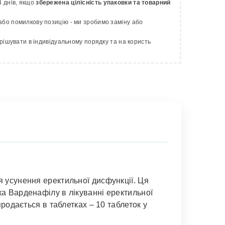
 днів, якщо
збережена цілісність упаковки та товарний
бо помилкову позицію - ми зробимо заміну або
рішувати в індивідуальному порядку та на користь
я усунення еректильної дисфункції. Ця
ка Варденафілу в лікуванні еректильної
продається в таблетках – 10 таблеток у