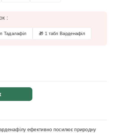
к :
бл Тадалафіл
🎁 1 табл Варденафіл
к
г варденафілу ефективно посилює природну