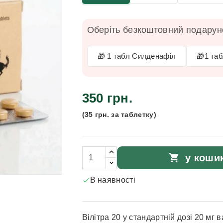
Оберіть безкоштовний подаруно
🎁 1 табл Силденафіл
🎁1 та
350 грн.
(35 грн. за таблетку)
shopping_cart
у коши
В наявності

Вілітра 20 у стандартній дозі 20 м