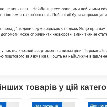
но не виникають. Найбільш реєстрованими побічними ефек
п, гіперемія та кон'юнктивіт. Побічні дії були скороминущ
я понад 4 години є дуже рідкісною подією. Якщо пріапізм 
ї допомоги може спричинити незворотні зміни тканин стат
ьки у нас величезний асортимент та низькі ціни. Перекона
ою поштового зв'язку Нова Пошта на найближче відділення
інших товарів у цій катего