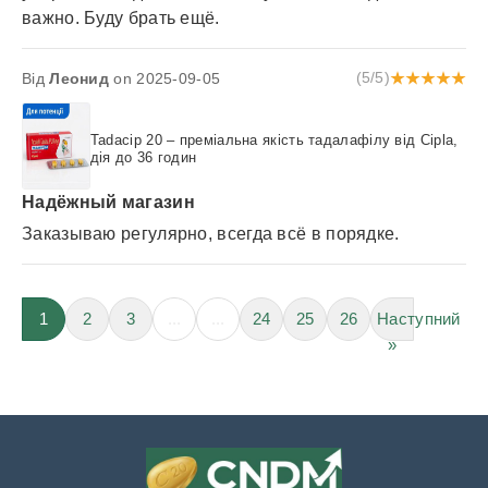
важно. Буду брать ещё.
Від
Леонид
on 2025-09-05
(5/5)
Tadacip 20 – преміальна якість тадалафілу від Cipla,
дія до 36 годин
Надёжный магазин
Заказываю регулярно, всегда всё в порядке.
1
2
3
...
...
24
25
26
Наступний
»