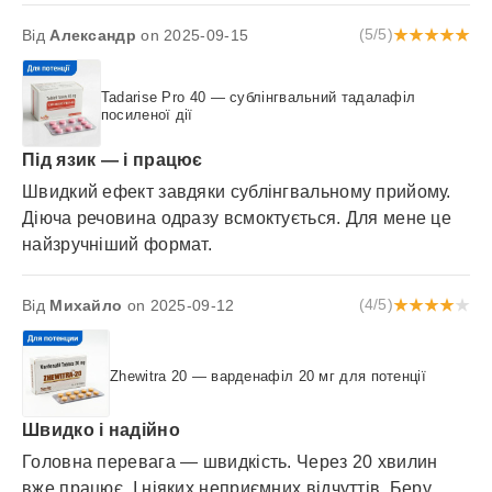
Від
Александр
on 2025-09-15
(5/5)
Tadarise Pro 40 — сублінгвальний тадалафіл
посиленої дії
Під язик — і працює
Швидкий ефект завдяки сублінгвальному прийому.
Діюча речовина одразу всмоктується. Для мене це
найзручніший формат.
Від
Михайло
on 2025-09-12
(4/5)
Zhewitra 20 — варденафіл 20 мг для потенції
Швидко і надійно
Головна перевага — швидкість. Через 20 хвилин
вже працює. І ніяких неприємних відчуттів. Беру