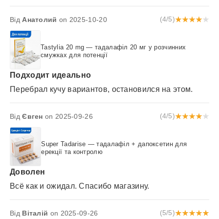
Від
Анатолий
on 2025-10-20
(4/5)
Tastylia 20 mg — тадалафіл 20 мг у розчинних
смужках для потенції
Подходит идеально
Перебрал кучу вариантов, остановился на этом.
Від
Євген
on 2025-09-26
(4/5)
Super Tadarise — тадалафіл + дапоксетин для
ерекції та контролю
Доволен
Всё как и ожидал. Спасибо магазину.
Від
Віталій
on 2025-09-26
(5/5)