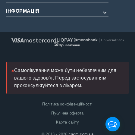
Для подовження
ІНФОРМАЦІЯ
Про нас
Для жінок
Оплата і доставка
Редакційна політика
Натуральні
Умови обслуговування
Інструкції
Повернення
FAQ
Блог
Лікар
Самолікування може бути небезпечним для
вашого здоров'я. Перед застосуванням
проконсультуйтеся з лікарем.
Політика конфіденційності
Публічна оферта
Карта сайту
© 2013 - 2026
cndm.com.ua