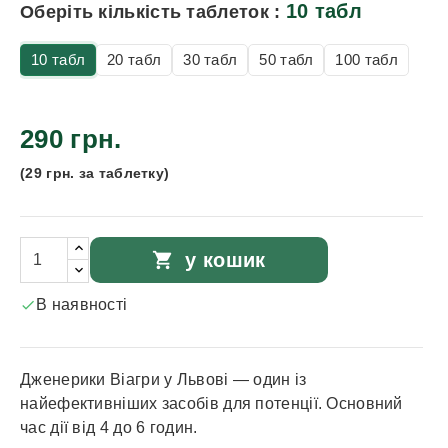
10 табл
Оберіть кількість таблеток :
10 табл
20 табл
30 табл
50 табл
100 табл
290 грн.
(29 грн. за таблетку)
shopping_cart
у кошик
В наявності

Дженерики Віагри у Львові — один із
найефективніших засобів для потенції. Основний
час дії від 4 до 6 годин.