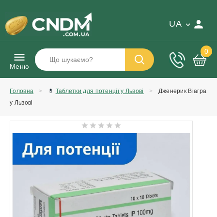
UA
0
Меню
Головна
💊
Таблетки для потенції у Львові
Дженерик Віагра
у Львові