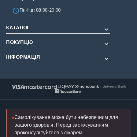
Пн-Нд: 08:00-20:00
КАТАЛОГ
ПОКУПЦЮ
Для потенції
Для подовження
ІНФОРМАЦІЯ
Про нас
Для жінок
Оплата і доставка
Редакційна політика
Натуральні
Умови обслуговування
Інструкції
Повернення
FAQ
Блог
Лікар
Самолікування може бути небезпечним для
вашого здоров'я. Перед застосуванням
проконсультуйтеся з лікарем.