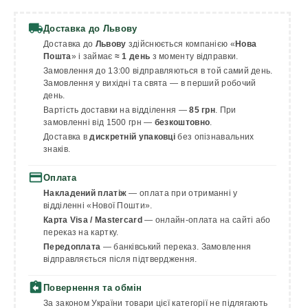
local_shipping
Доставка до Львову
Доставка до
Львову
здійснюється компанією «
Нова
Пошта
» і займає
≈ 1 день
з моменту відправки.
Замовлення до 13:00 відправляються в той самий день.
Замовлення у вихідні та свята — в перший робочий
день.
Вартість доставки на відділення —
85 грн
. При
замовленні від 1500 грн —
безкоштовно
.
Доставка в
дискретній упаковці
без опізнавальних
знаків.
payment
Оплата
Накладений платіж
— оплата при отриманні у
відділенні «Нової Пошти».
Карта Visa / Mastercard
— онлайн-оплата на сайті або
переказ на картку.
Передоплата
— банківський переказ. Замовлення
відправляється після підтвердження.
assignment_return
Повернення та обмін
За законом України товари цієї категорії не підлягають