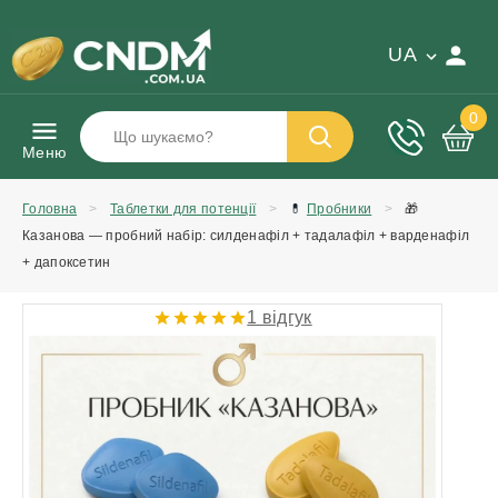
UA
0
Меню
Головна
Таблетки для потенції
💊
Пробники
🎁
Казанова — пробний набір: силденафіл + тадалафіл + варденафіл
+ дапоксетин
1 відгук