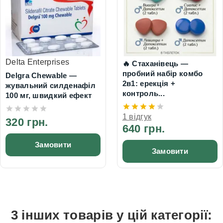
Delta Enterprises
🔥 Стаханівець —
пробний набір комбо
Delgra Chewable —
2в1: ерекція +
жувальний силденафіл
контроль...
100 мг, швидкий ефект
1 відгук
320 грн.
640 грн.
Замовити
Замовити
3 інших товарів у цій категорії: