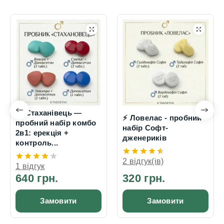
🔥 Стаханівець —
⚡ Ловелас - пробний
пробний набір комбо
набір Софт-
2в1: ерекція +
дженериків
контроль...
2 відгук(ів)
1 відгук
640 грн.
320 грн.
Замовити
Замовити