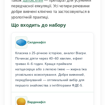
також
дапоксетин
— препарат для усунення
передчасної еякуляції. Усі чотири речовини
добре вивчені клінічно та застосовуються в
урологічній практиці.
Що входить до набору
Силденафіл
Класика з 25-річною історією, аналог Віагри.
Починає діяти через 40–60 хвилин, ефект
триває 4–6 годин. Краще приймати
натщесерце або з легкою їжею — жирна їжа
уповільнює всмоктування. Добре вивчений,
передбачуваний — оптимальний вибір для
першого знайомства з інгібіторами ФДЕ-5.
Варденафіл