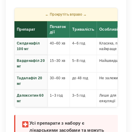
Початок
Препарат
Тривалість
Особливість
дії
Силденафіл
40–60 хв
4–6 год
Класика, передба
100 мг
найкраще вивчени
Варденафіл 20
15–30 хв
5–8 год
Найшвидший стар
мг
Тадалафіл 20
30–60 хв
до 48 год
Не залежить від їж
мг
Дапоксетин 60
1–3 год
3–5 год
Лише для контрол
мг
еякуляції
local_hospital
Усі препарати з набору є
лікарськими засобами та можуть