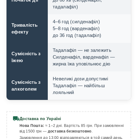
тадалафіл)
4–6 год (силденафіл)
Тривалість
5–8 год (варденафіл)
ефекту
до 36 год (тадалафіл)
Тадалафіл — не залежить
Сумісність з
Силденафіл, варденафіл —
їжею
жирна їжа уповільнює дію
Невеликі дози допустимі
Сумісність з
Тадалафіл — найбільш
алкоголем
лояльний
local_shipping
Доставка по Україні
Нова Пошта:
≈ 1–2 дні. Вартість 85 грн. При замовленні
від 1500 грн —
доставка безкоштовно
.
Замовлення до 13:00 відправляються в той самий день.