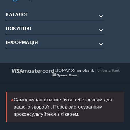
КАТАЛОГ
ПОКУПЦЮ
Для потенції
Для подовження
ІНФОРМАЦІЯ
Про нас
Для жінок
Оплата і доставка
Редакційна політика
Натуральні
Умови обслуговування
Інструкції
Повернення
FAQ
Блог
Лікар
Самолікування може бути небезпечним для
вашого здоров'я. Перед застосуванням
проконсультуйтеся з лікарем.