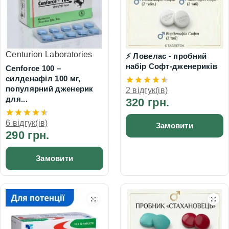
Centurion Laboratories
⚡ Ловелас - пробний
набір Софт-дженериків
Cenforce 100 –
силденафіл 100 мг,
популярний дженерик
2 відгук(ів)
для...
320 грн.
6 відгук(ів)
Замовити
290 грн.
Замовити