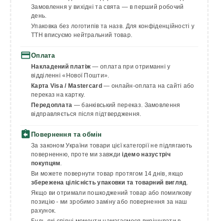
Замовлення у вихідні та свята — в перший робочий
день.
Упаковка без логотипів та назв. Для конфіденційності у
ТТН вписуємо нейтральний товар.
payment
Оплата
Накладений платіж
— оплата при отриманні у
відділенні «Нової Пошти».
Карта Visa / Mastercard
— онлайн-оплата на сайті або
переказ на картку.
Передоплата
— банківський переказ. Замовлення
відправляється після підтвердження.
assignment_return
Повернення та обмін
За законом України товари цієї категорії не підлягають
поверненню, проте ми завжди
ідемо назустріч
покупцям
.
Ви можете повернути товар протягом 14 днів, якщо
збережена цілісність упаковки та товарний вигляд
.
Якщо ви отримали пошкоджений товар або помилкову
позицію - ми зробимо заміну або повернення за наш
рахунок.