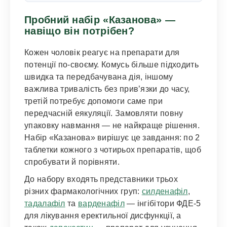
Пробний набір «Казанова» —
навіщо він потрібен?
Кожен чоловік реагує на препарати для
потенції по-своєму. Комусь більше підходить
швидка та передбачувана дія, іншому
важлива тривалість без прив’язки до часу,
третій потребує допомоги саме при
передчасній еякуляції. Замовляти повну
упаковку навмання — не найкраще рішення.
Набір «Казанова» вирішує це завдання: по 2
таблетки кожного з чотирьох препаратів, щоб
спробувати й порівняти.
До набору входять представники трьох
різних фармакологічних груп:
силденафіл
,
тадалафіл
та
варденафіл
— інгібітори ФДЕ-5
для лікування еректильної дисфункції, а