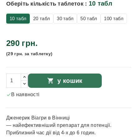
10 табл
Оберіть кількість таблеток :
10 табл
20 табл
30 табл
50 табл
100 табл
290 грн.
(29 грн. за таблетку)
shopping_cart
у кошик
В наявності

Дженерик Віагри в Вінниці
— найефективніший препарат для потенції.
Приблизний час дії від 4-х до 6 годин.