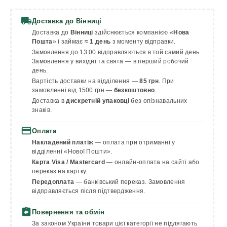
local_shipping
Доставка до Вінниці
Доставка до
Вінниці
здійснюється компанією «
Нова
Пошта
» і займає
≈ 1 день
з моменту відправки.
Замовлення до 13:00 відправляються в той самий день.
Замовлення у вихідні та свята — в перший робочий
день.
Вартість доставки на відділення —
85 грн
. При
замовленні від 1500 грн —
безкоштовно
.
Доставка в
дискретній упаковці
без опізнавальних
знаків.
payment
Оплата
Накладений платіж
— оплата при отриманні у
відділенні «Нової Пошти».
Карта Visa / Mastercard
— онлайн-оплата на сайті або
переказ на картку.
Передоплата
— банківський переказ. Замовлення
відправляється після підтвердження.
assignment_return
Повернення та обмін
За законом України товари цієї категорії не підлягають