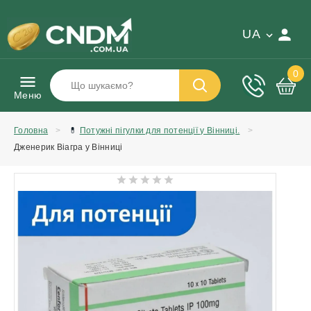
UA
0
Меню
Головна
💊
Потужні пігулки для потенції у Вінниці.
Дженерик Віагра у Вінниці