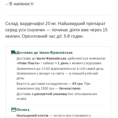
В наявності

Склад: варденафіл 20 мг. Найшвидший препарат
серед усіх існуючих — починає діяти вже через 15
хвилин. Орієнтовний час дії: 5-8 годин.
local_shipping
Доставка до Івано-Франківська
Доставка до
Івано-Франківська
здійснюється компанією
«
Нова Пошта
» і займає
≈ 1 день
з моменту відправки.
Замовлення до 13:00 відправляються в той самий день.
Замовлення у вихідні та свята — в перший робочий
день.
Вартість доставки на відділення —
85 грн
. При
замовленні від 1500 грн —
безкоштовно
.
Доставка в
дискретній упаковці
без опізнавальних
знаків.
payment
Оплата
Накладений платіж
— оплата при отриманні у