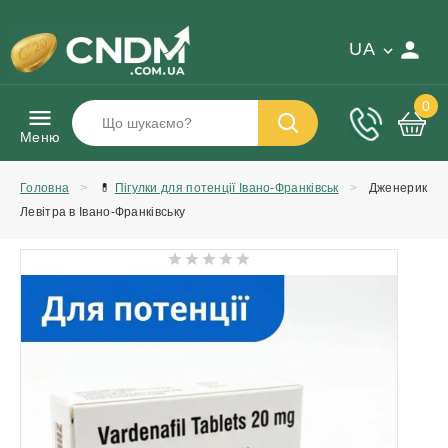
UA
0
Меню
Головна
💊
Пігулки для потенції Івано-Франківськ
Дженерик
Левітра в Івано-Франківську