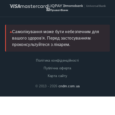
Умови обслуговування
Інструкції
Повернення
FAQ
Блог
Лікар
Самолікування може бути небезпечним для
вашого здоров'я. Перед застосуванням
проконсультуйтеся з лікарем.
Політика конфіденційності
Публічна оферта
Карта сайту
© 2013 - 2026
cndm.com.ua