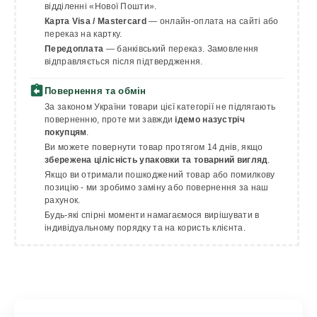
відділенні «Нової Пошти».
Карта Visa / Mastercard
— онлайн-оплата на сайті або
переказ на картку.
Передоплата
— банківський переказ. Замовлення
відправляється після підтвердження.
assignment_return
Повернення та обмін
За законом України товари цієї категорії не підлягають
поверненню, проте ми завжди
ідемо назустріч
покупцям
.
Ви можете повернути товар протягом 14 днів, якщо
збережена цілісність упаковки та товарний вигляд
.
Якщо ви отримали пошкоджений товар або помилкову
позицію - ми зробимо заміну або повернення за наш
рахунок.
Будь-які спірні моменти намагаємося вирішувати в
індивідуальному порядку та на користь клієнта.