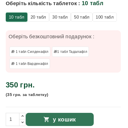
10 табл
Оберіть кількість таблеток :
10 табл
20 табл
30 табл
50 табл
100 табл
Оберіть безкоштовний подарунок :
🎁 1 табл Силденафіл
🎁1 табл Тадалафіл
🎁 1 табл Варденафіл
350 грн.
(35 грн. за таблетку)
shopping_cart
у кошик