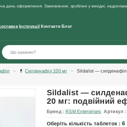
на день оформлення. Замовлення, зроблені у вихідні, надсилає
доставка
Інструкції
Контакти
Блог
афіл
💊
Силденафіл 100 мг
Sildalist — силденафіл
Sildalist — силден
20 мг: подвійний еф
Бренд :
RSM Enterprises
Артикул :
6
Оберіть кількість таблеток :