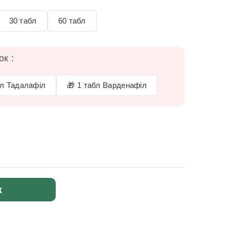
30 табл
60 табл
к :
бл Тадалафіл
🎁 1 табл Варденафіл
к