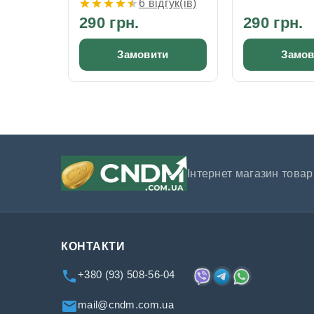
6 відгук(ів)
290 грн.
290 грн.
Замовити
Замов
Інтернет магазин товарі
КОНТАКТИ
+380 (93) 508-56-04
mail@cndm.com.ua