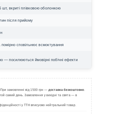
6 шт, вкриті плівковою оболонкою
лин після прийому
ин
 помірно сповільнює всмоктування
о — посилюються ймовірні побічні ефекти
. При замовленні від 1500 грн —
доставка безкоштовно
.
ой самий день. Замовлення у вихідні та свята — в
нфіденційності у ТТН вписуємо нейтральний товар.