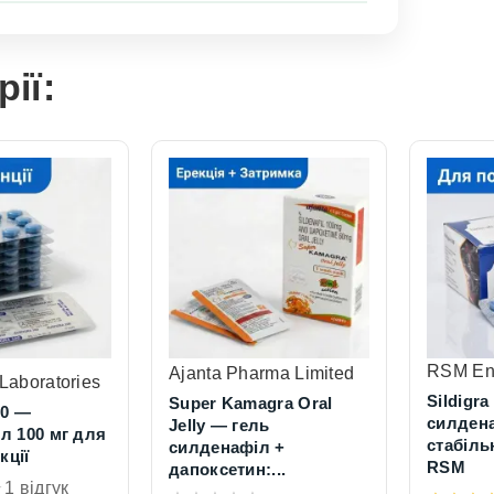
рії:
RSM Ent
Ajanta Pharma Limited
Laboratories
Sildigra
Super Kamagra Oral
00 —
силдена
Jelly — гель
л 100 мг для
стабільн
силденафіл +
кції
RSM
дапоксетин:...
1 відгук