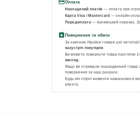
payment
Оплата
Накладений платіж
— оплата при отрим
Карта Visa / Mastercard
— онлайн-оплата
Передоплата
— банківський переказ. З
assignment_return
Повернення та обмін
За законом України товари цієї категор
назустріч покупцям
.
Ви можете повернути товар протягом 14
вигляд
.
Якщо ви отримали пошкоджений товар а
повернення за наш рахунок.
Будь-які спірні моменти намагаємося ви
клієнта.