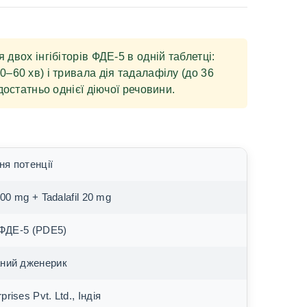
 двох інгібіторів ФДЕ-5 в одній таблетці:
–60 хв) і тривала дія тадалафілу (до 36
достатньо однієї діючої речовини.
я потенції
 100 mg + Tadalafil 20 mg
и ФДЕ-5 (PDE5)
ний дженерик
rises Pvt. Ltd., Індія