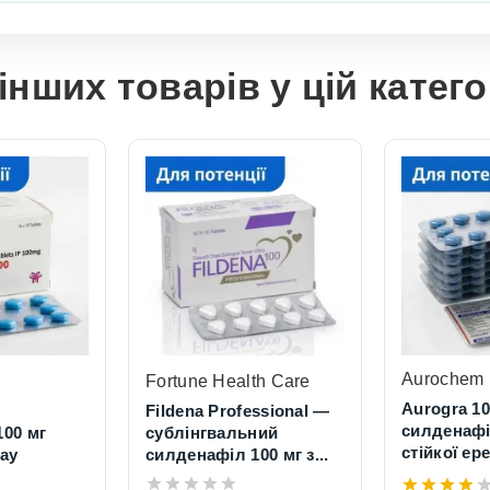
інших товарів у цій катего
Aurochem 
Fortune Health Care
Aurogra 1
Fildena Professional —
силденафі
100 мг
сублінгвальний
стійкої ере
ay
силденафіл 100 мг з...