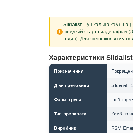
Sildalist
– унікальна комбінація
info
швидкий старт силденафілу (30
годин). Для чоловіків, яким не
Характеристики Sildalist
Призначення
Покращенн
Діючі речовини
Sildenafil
Фарм. група
Інгібітор
Тип препарату
Комбінова
Виробник
RSM Enterp