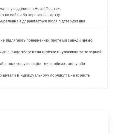
анні у відділенні «Нової Пошти».
 на сайті або переказ на картку.
амовлення відправляється після підтвердження.
ії не підлягають поверненню, проте ми завжди
ідемо
 днів, якщо
збережена цілісність упаковки та товарний
бо помилкову позицію - ми зробимо заміну або
рішувати в індивідуальному порядку та на користь