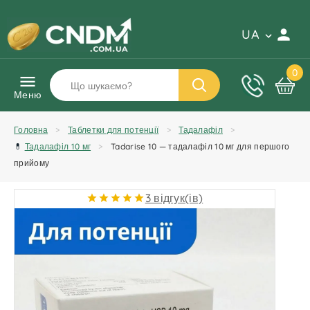
UA
0
Меню
Головна
Таблетки для потенції
Тадалафіл
💊
Тадалафіл 10 мг
Tadarise 10 — тадалафіл 10 мг для першого
прийому
3 відгук(ів)