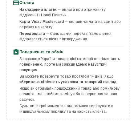
payment
Оплата
— оплата при отриманні у
Накладений платіж
відділенні «Нової Пошти».
— онлайн-оплата на сайті або
Карта Visa / Mastercard
переказ на картку.
— банківський переказ. Замовлення
Передоплата
відправляється після підтвердження.
assignment_return
Повернення та обмін
За законом України товари цієї категорії не підлягають
поверненню, проте ми завжди
ідемо назустріч
.
покупцям
Ви можете повернути товар протягом 14 днів, якщо
.
збережена цілісність упаковки та товарний вигляд
Якщо ви отримали пошкоджений товар або помилкову
позицію - ми зробимо заміну або повернення за наш
рахунок.
Будь-які спірні моменти намагаємося вирішувати в
індивідуальному порядку та на користь клієнта.