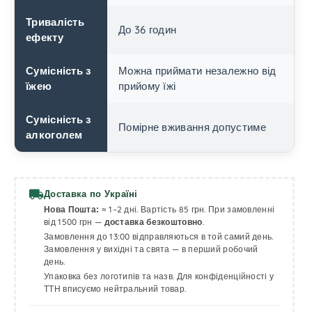
Тривалість
До 36 годин
ефекту
Можна приймати незалежно від
Сумісність з
прийому їжі
їжею
Сумісність з
Помірне вживання допустиме
алкоголем
local_shipping
Доставка по Україні
≈ 1–2 дні. Вартість 85 грн. При замовленні
Нова Пошта:
від 1500 грн —
.
доставка безкоштовно
Замовлення до 13:00 відправляються в той самий день.
Замовлення у вихідні та свята — в перший робочий
день.
Упаковка без логотипів та назв. Для конфіденційності у
ТТН вписуємо нейтральний товар.