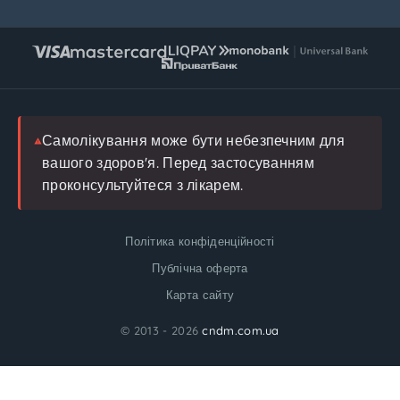
Редакційна політика
Натуральні
Умови обслуговування
Інструкції
Повернення
FAQ
Блог
Лікар
Самолікування може бути небезпечним для
вашого здоров'я. Перед застосуванням
проконсультуйтеся з лікарем.
Політика конфіденційності
Публічна оферта
Карта сайту
© 2013 - 2026
cndm.com.ua