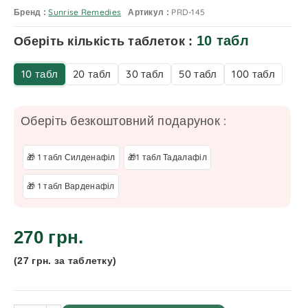
Sunrise Remedies
PRD-145
Бренд :
Артикул :
10 табл
Оберіть кількість таблеток :
10 табл
20 табл
30 табл
50 табл
100 табл
Оберіть безкоштовний подарунок :
🎁 1 табл Силденафіл
🎁1 табл Тадалафіл
🎁 1 табл Варденафіл
270 грн.
(27 грн. за таблетку)