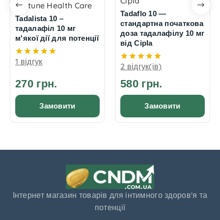
Cipla
Fortune Health Care
Tadaflo 10 —
Tadalista 10 –
стандартна початкова
тадалафіл 10 мг
доза тадалафілу 10 мг
м'якої дії для потенції
від Cipla
1 відгук
2 відгук(ів)
270 грн.
580 грн.
Замовити
Замовити
Інтернет магазин товарів для інтимного здоров'я та
потенції