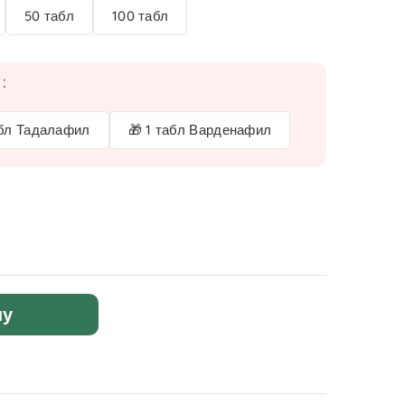
50 табл
100 табл
:
абл Тадалафил
🎁 1 табл Варденафил
ну