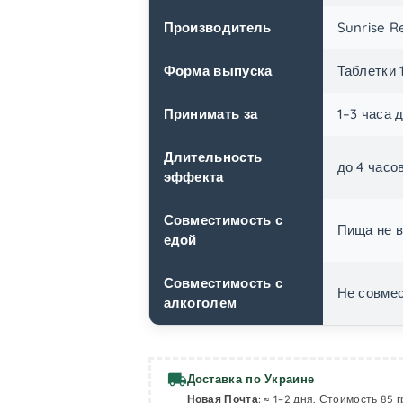
Производитель
Sunrise R
Форма выпуска
Таблетки 
Принимать за
1–3 часа 
Длительность
до 4 часо
эффекта
Совместимость с
Пища не в
едой
Совместимость с
Не совмес
алкоголем
local_shipping
Доставка по Украине
Новая Почта:
≈ 1–2 дня, Стоимость 85 г