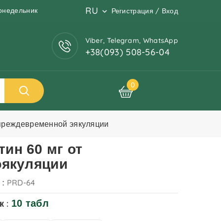
RU
понедельник
Регистрация / Вход
Viber, Telegram, WhatsApp
+38(093) 508-56-04
0
 преждевременной эякуляции
тин 60 мг от
эякуляции
PRD-64
 :
к :
10 табл