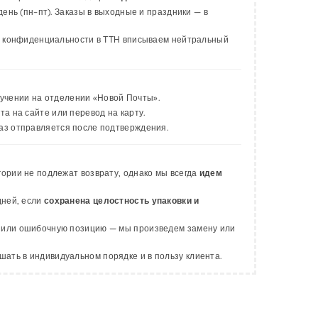
день (пн–пт). Заказы в выходные и праздники — в
ля конфиденциальности в ТТН вписываем нейтральный
учении на отделении «Новой Почты».
а на сайте или перевод на карту.
каз отправляется после подтверждения.
гории не подлежат возврату, однако мы всегда
идем
дней, если
сохранена целостность упаковки и
 или ошибочную позицию — мы произведем замену или
ть в индивидуальном порядке и в пользу клиента.