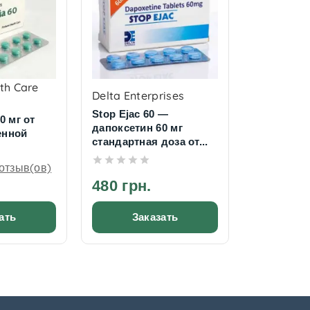
th Care
Delta Enterprises
Stop Ejac 60 —
0 мг от
дапоксетин 60 мг
енной
стандартная доза от...
 отзыв(ов)
480 грн.
ать
Заказать