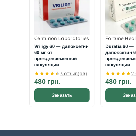
Centurion Laboratories
Fortune Heal
Vriligy 60 — дапоксетин
Duratia 60 —
60 мг от
дапоксетин 6
преждевременной
преждеврем
эякуляции
эякуляции
3 отзыв(ов)
2
480 грн.
480 грн.
Заказать
Заказ