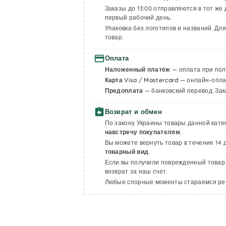
Заказы до 13:00 отправляются в тот же 
первый рабочий день.
Упаковка без логотипов и названий. Д
товар.
payment
Оплата
Наложенный платёж
— оплата при пол
Карта Visa / Mastercard
— онлайн-оплат
Предоплата
— банковский перевод. За
assignment_return
Возврат и обмен
По закону Украины товары данной кате
навстречу покупателям
.
Вы можете вернуть товар в течение 14 
товарный вид
.
Если вы получили поврежденный товар
возврат за наш счет.
Любые спорные моменты стараемся реша