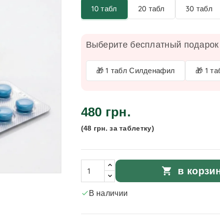
10 табл
20 табл
30 табл
Выберите бесплатный подарок 
🎁 1 табл Силденафил
🎁 1 т
480 грн.
(48 грн. за таблетку)
в корзи
shopping_cart
В наличии
