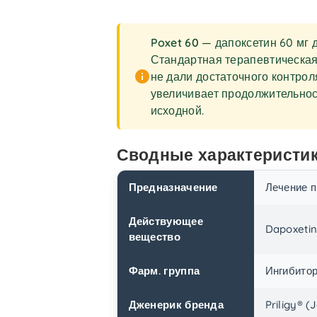
Poxet 60
— дапоксетин 60 мг 
Стандартная терапевтическая 
info
не дали достаточного контроля
увеличивает продолжительност
исходной.
Сводные характеристик
Предназначение
Лечение 
Действующее
Dapoxeti
вещество
Фарм. группа
Ингибитор
Дженерик бренда
Priligy® (