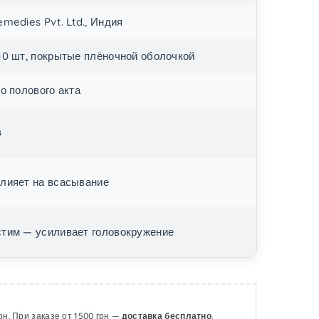
emedies Pvt. Ltd., Индия
10 шт, покрытые плёночной оболочкой
до полового акта
в
лияет на всасывание
тим — усиливает головокружение
рн. При заказе от 1500 грн —
доставка бесплатно
.