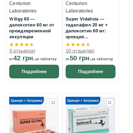
Centurion
Centurion
Laboratories
Laboratories
Vriligy 60 —
Super Vidalista —
дапоксетин 60 мг от
тадалафил 20 мг +
преждевременной
дапоксетин 60 мг:
эякуляции
эрекция...
3 отзыв(ов)
10 отзыв(ов)
42 грн.
50 грн.
от
за таблетку
от
за таблетку
Подробнее
Подробнее