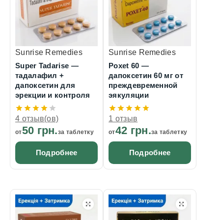
Sunrise Remedies
Sunrise Remedies
Super Tadarise —
Poxet 60 —
тадалафил +
дапоксетин 60 мг от
дапоксетин для
преждевременной
эрекции и контроля
эякуляции
4 отзыв(ов)
1 отзыв
50 грн.
42 грн.
от
за таблетку
от
за таблетку
Подробнее
Подробнее