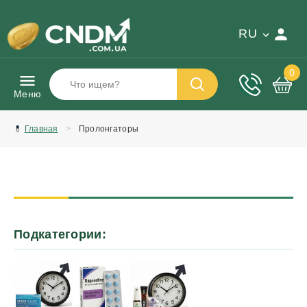
RU
0
Меню
💊
Главная
Пролонгаторы
Средства для продления полового
акта
Подкатегории: