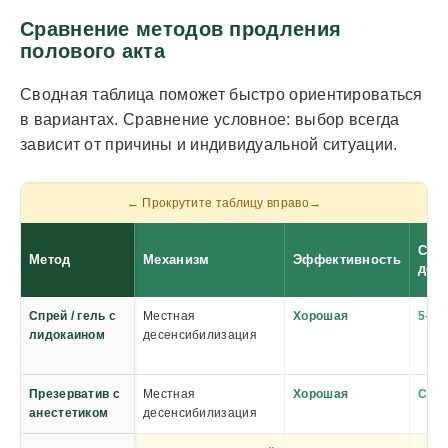
Сравнение методов продления
полового акта
Сводная таблица поможет быстро ориентироваться
в вариантах. Сравнение условное: выбор всегда
зависит от причины и индивидуальной ситуации.
Ско
Метод
Механизм
Эффективность
дей
Спрей / гель с
Местная
Хорошая
5–15
лидокаином
десенсибилизация
Презерватив с
Местная
Хорошая
Сраз
анестетиком
десенсибилизация