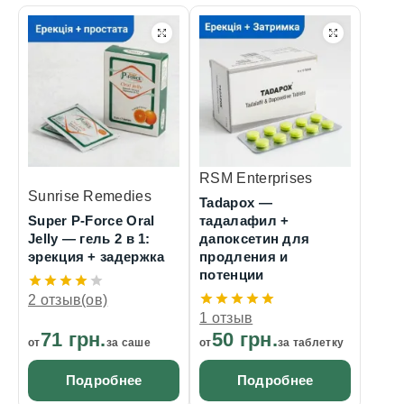
RSM Enterprises
Sunrise Remedies
Tadapox —
Super P-Force Oral
тадалафил +
Jelly — гель 2 в 1:
дапоксетин для
эрекция + задержка
продления и
потенции
2 отзыв(ов)
1 отзыв
71 грн.
50 грн.
от
за саше
от
за таблетку
Подробнее
Подробнее