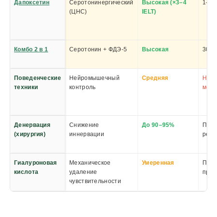
Дапоксетин
Серотонинергический
Высокая (×3–4
1–3 
(ЦНС)
IELT)
Комбо 2 в 1
Серотонин + ФДЭ-5
Высокая
30–6
Поведенческие
Нейромышечный
Средняя
Неде
техники
контроль
мес
Денервация
Снижение
До 90–95%
Посл
(хирургия)
иннервации
реаб
Гиалуроновая
Механическое
Умеренная
Посл
кислота
удаление
проц
чувствительности