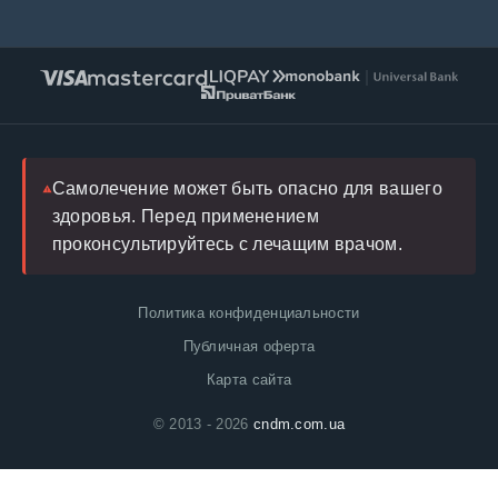
Оплата и доставка
Редакционная политика
Натуральные
Условия обслуживания
Инструкции
Возврат
FAQ
Блог
Врач
Самолечение может быть опасно для вашего
здоровья. Перед применением
проконсультируйтесь с лечащим врачом.
Политика конфиденциальности
Публичная оферта
Карта сайта
© 2013 - 2026
cndm.com.ua