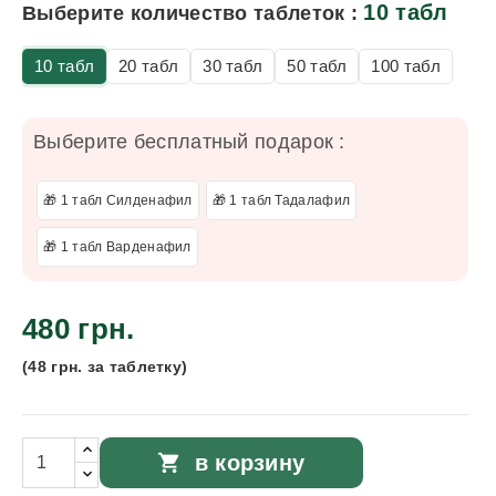
10 табл
Выберите количество таблеток :
10 табл
20 табл
30 табл
50 табл
100 табл
Выберите бесплатный подарок :
🎁 1 табл Силденафил
🎁 1 табл Тадалафил
🎁 1 табл Варденафил
480 грн.
(48 грн. за таблетку)
shopping_cart
в корзину