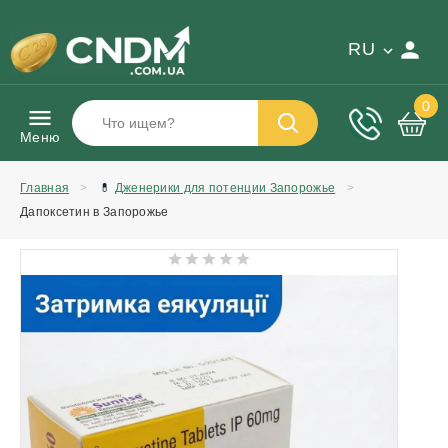
RU
0
Меню
Главная
💊
Дженерики для потенции Запорожье
Дапоксетин в Запорожье