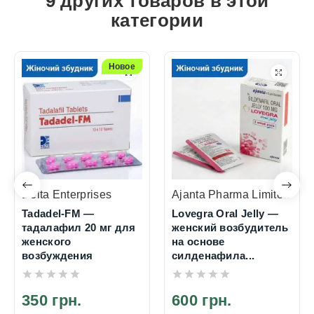
9 других товаров в этой
категории
Новое
Delta Enterprises
Ajanta Pharma Limited
Tadadel-FM —
Lovegra Oral Jelly —
тадалафил 20 мг для
женский возбудитель
женского
на основе
возбуждения
силденафила...
350 грн.
600 грн.