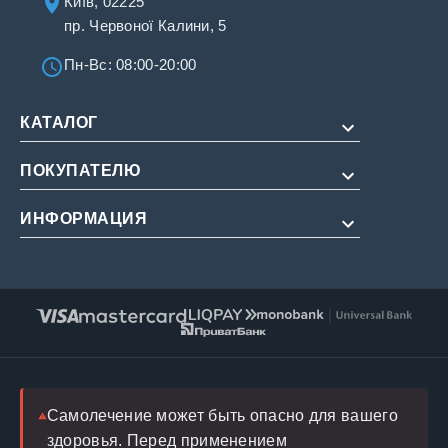
Київ, 02225
пр. Червоної Калини, 5
Пн-Вс: 08:00-20:00
КАТАЛОГ
ПОКУПАТЕЛЮ
Для потенции
Для продления
ИНФОРМАЦИЯ
О нас
Для женщин
Оплата и доставка
Редакционная политика
Натуральные
Условия обслуживания
Инструкции
Возврат
FAQ
Блог
Врач
Самолечение может быть опасно для вашего
здоровья. Перед применением