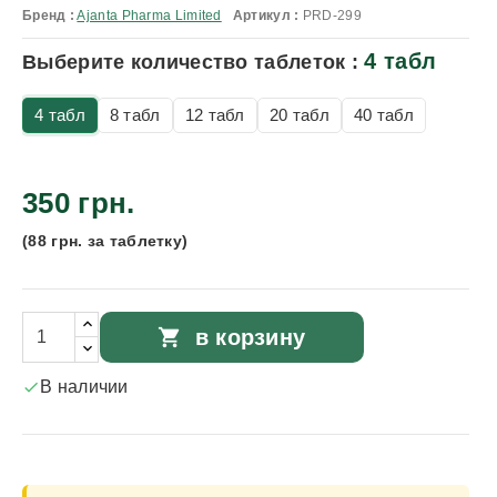
Бренд :
Ajanta Pharma Limited
Артикул :
PRD-299
4 табл
Выберите количество таблеток :
4 табл
8 табл
12 табл
20 табл
40 табл
350 грн.
(88 грн. за таблетку)
shopping_cart
в корзину
В наличии
