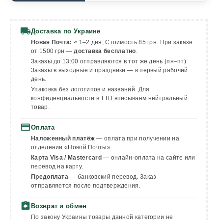
local_shipping
Доставка по Украине
Новая Почта:
≈ 1–2 дня, Стоимость 85 грн. При заказе
от 1500 грн —
доставка бесплатно
.
Заказы до 13:00 отправляются в тот же день (пн–пт).
Заказы в выходные и праздники — в первый рабочий
день.
Упаковка без логотипов и названий. Для
конфиденциальности в ТТН вписываем нейтральный
товар.
payment
Оплата
Наложенный платёж
— оплата при получении на
отделении «Новой Почты».
Карта Visa / Mastercard
— онлайн-оплата на сайте или
перевод на карту.
Предоплата
— банковский перевод. Заказ
отправляется после подтверждения.
assignment_return
Возврат и обмен
По закону Украины товары данной категории не