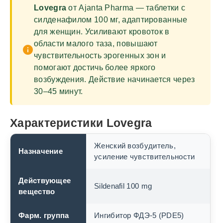
Lovegra
от Ajanta Pharma — таблетки с
силденафилом 100 мг, адаптированные
для женщин. Усиливают кровоток в
области малого таза, повышают
info
чувствительность эрогенных зон и
помогают достичь более яркого
возбуждения. Действие начинается через
30–45 минут.
Характеристики Lovegra
Женский возбудитель,
Назначение
усиление чувствительности
Действующее
Sildenafil 100 mg
вещество
Фарм. группа
Ингибитор ФДЭ-5 (PDE5)