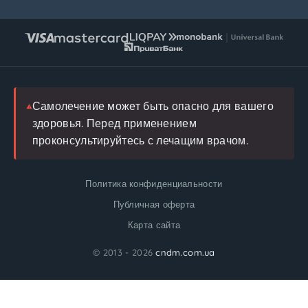
Редакционная политика
Натуральные
Условия обслуживания
Инструкции
Возврат
FAQ
Блог
Врач
Самолечение может быть опасно для вашего
здоровья. Перед применением
проконсультируйтесь с лечащим врачом.
Политика конфиденциальности
Публичная оферта
Карта сайта
© 2013 - 2026
cndm.com.ua