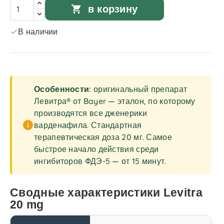
в корзину
shopping_cart
В наличии

Особенности:
оригинальный препарат
Левитра® от Bayer — эталон, по которому
производятся все дженерики
info
варденафила. Стандартная
терапевтическая доза 20 мг. Самое
быстрое начало действия среди
ингибиторов ФДЭ-5 — от 15 минут.
Сводные характеристики Levitra
20 mg