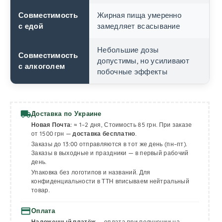
Совместимость
Жирная пища умеренно
с едой
замедляет всасывание
Небольшие дозы
Совместимость
допустимы, но усиливают
с алкоголем
побочные эффекты
local_shipping
Доставка по Украине
Новая Почта:
≈ 1–2 дня, Стоимость 85 грн. При заказе
от 1500 грн —
доставка бесплатно
.
Заказы до 13:00 отправляются в тот же день (пн–пт).
Заказы в выходные и праздники — в первый рабочий
день.
Упаковка без логотипов и названий. Для
конфиденциальности в ТТН вписываем нейтральный
товар.
payment
Оплата
Наложенный платёж
— оплата при получении на