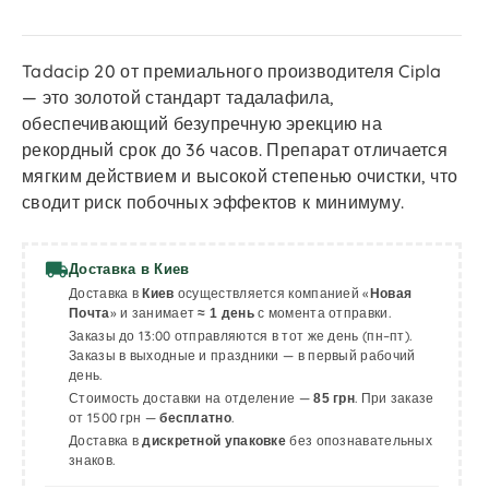
Tadacip 20 от премиального производителя Cipla
— это золотой стандарт тадалафила,
обеспечивающий безупречную эрекцию на
рекордный срок до 36 часов. Препарат отличается
мягким действием и высокой степенью очистки, что
сводит риск побочных эффектов к минимуму.
local_shipping
Доставка в Киев
Доставка в
осуществляется компанией «
Киев
Новая
» и занимает
с момента отправки.
Почта
≈ 1 день
Заказы до 13:00 отправляются в тот же день (пн–пт).
Заказы в выходные и праздники — в первый рабочий
день.
Стоимость доставки на отделение —
. При заказе
85 грн
от 1500 грн —
.
бесплатно
Доставка в
без опознавательных
дискретной упаковке
знаков.