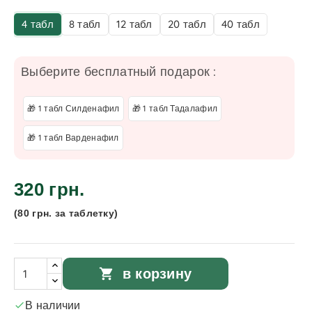
4 табл
8 табл
12 табл
20 табл
40 табл
Выберите бесплатный подарок :
🎁 1 табл Силденафил
🎁 1 табл Тадалафил
🎁 1 табл Варденафил
320 грн.
(80 грн. за таблетку)
shopping_cart
в корзину
В наличии
