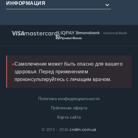
Для продления
ИНФОРМАЦИЯ
О нас
Для женщин
Оплата и доставка
Редакционная политика
Натуральные
Условия обслуживания
Инструкции
Возврат
FAQ
Блог
Врач
Самолечение может быть опасно для вашего
здоровья. Перед применением
проконсультируйтесь с лечащим врачом.
Политика конфиденциальности
Публичная оферта
Карта сайта
© 2013 - 2026
cndm.com.ua